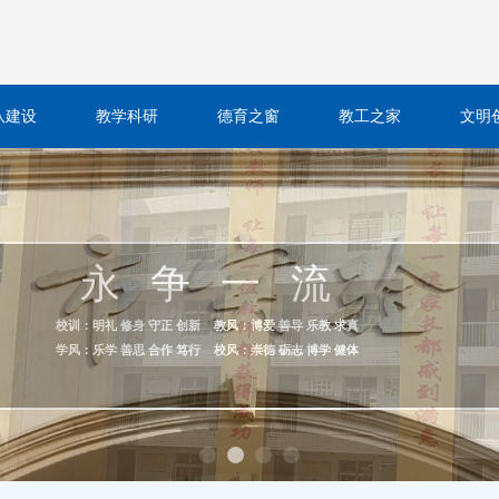
队建设
教学科研
德育之窗
教工之家
文明
永 争 一 流
校训：明礼 修身 守正 创新 教风：博爱 善导 乐教 求真
学风：乐学 善思 合作 笃行 校风：崇德 砺志 博学 健体