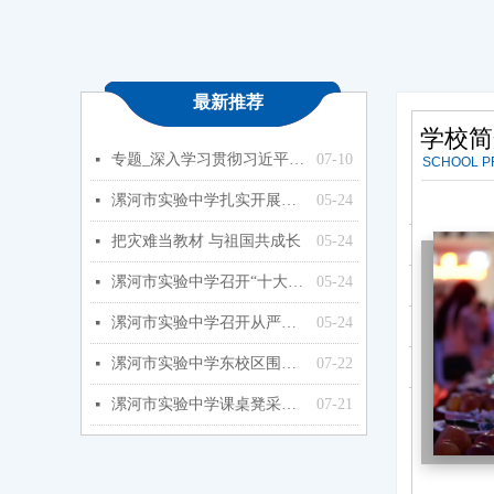
最新推荐
学校简
专题_深入学习贯彻习近平总书记关于教育的重要论述_中华人民共和国教育部政府门户网站
07-10
넷
SCHOOL P
漯河市实验中学扎实开展能力作风建设年活动
05-24
넷
专题_深
넷
把灾难当教材 与祖国共成长
05-24
넷
漯河市实
넷
漯河市实验中学召开“十大战略”政策知识学习专题会
05-24
넷
把灾难当
넷
漯河市实验中学召开从严治党暨以案促改专题会
05-24
넷
漯河市实
넷
漯河市实验中学东校区围墙改造工程项目终止公告终止公告
07-22
넷
漯河市实
넷
漯河市实验中学课桌凳采购项目竞争性磋商公告
07-21
넷