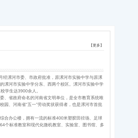
【更多】
门户网站
2022-07-10
2022-05-24
年10月经漯河市委、市政府批准，原漯河市实验中学与原漯
2022-05-24
的漯河市实验中学分东、西两个校区。漯河市实验中学
校学生达3900余人。
2022-05-24
委、省政府命名的河南省文明单位，是全市教育系统唯
2022-05-24
校园、河南省“五一”劳动奖状获得者，也是漯河市首批
综合办公楼，拥有一流的标准400米塑胶田径场、足球
64个标准教室和现代化微机教室、实验室、图书馆、多