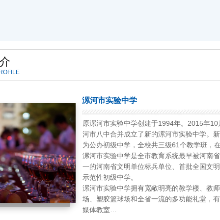
介
ROFILE
入学习贯彻习近平总书记关于教育的重要论述_中华人民共和国教育部政府
漯河市实验中学
验中学扎实开展能力作风建设年活动
原漯河市实验中学创建于1994年。2015
教材 与祖国共成长
河市八中合并成立了新的漯河市实验中学。新
为公办初级中学，全校共三级61个教学班，在
验中学召开“十大战略”政策知识学习专题会
漯河市实验中学是全市教育系统最早被河南省
验中学召开从严治党暨以案促改专题会
一的河南省文明单位标兵单位、首批全国文明
示范性初级中学。
漯河市实验中学拥有宽敞明亮的教学楼、教师
场、塑胶篮球场和全省一流的多功能礼堂，有
媒体教室…