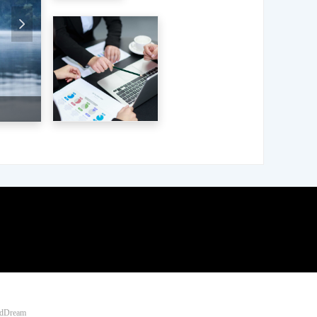
넲
udDream