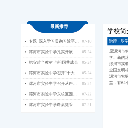
最新推荐
学校简
崇德 · 乐学
专题_深入学习贯彻习近平总书记关于教育的重要论述_中华人民共和国教育部政府门户网站
07-10
넷
原漯河市实
漯河市实验中学扎实开展能力作风建设年活动
05-24
넷
学。新的
把灾难当教材 与祖国共成长
05-24
넷
漯河市实
全国文明
漯河市实验中学召开“十大战略”政策知识学习专题会
05-24
넷
漯河市实
堂，有6
漯河市实验中学召开从严治党暨以案促改专题会
05-24
넷
漯河市实验中学东校区围墙改造工程项目终止公告终止公告
07-22
넷
漯河市实验中学课桌凳采购项目竞争性磋商公告
07-21
넷