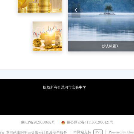
넳
默认标题1
默认标题2
默认标题3
默认标题4
版权所有©
漯河市实验中学
豫ICP备2020030682号
豫公网安备41110302000121号
本网站支持
IPv6
Powered by Clo
本网站由阿里云提供云计算及安全服务